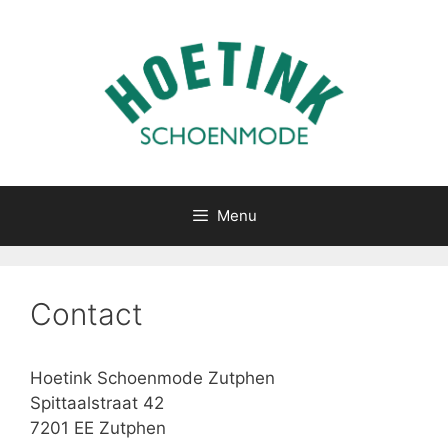
Ga
naar
de
inhoud
Menu
Contact
Hoetink Schoenmode Zutphen
Spittaalstraat 42
7201 EE Zutphen